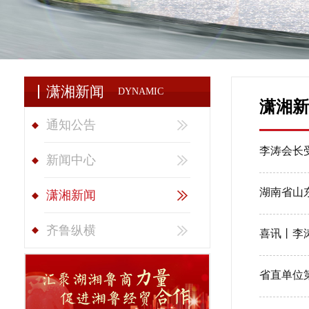
潇湘新闻
DYNAMIC
潇湘新
通知公告
新闻中心
潇湘新闻
齐鲁纵横
喜讯丨李
省直单位