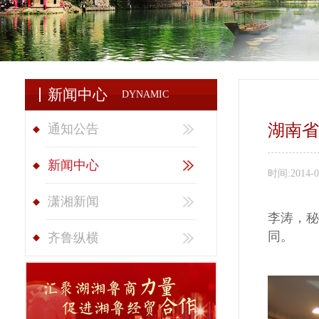
新闻中心
DYNAMIC
湖南省
通知公告
新闻中心
时间:
2014-0
潇湘新闻
李涛，秘
同。
齐鲁纵横