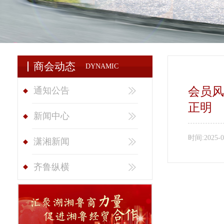
商会动态
DYNAMIC
会员风
通知公告
正明
新闻中心
时间:
2025-0
潇湘新闻
齐鲁纵横