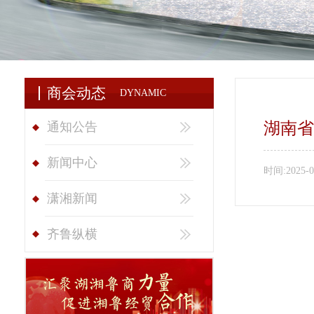
商会动态
DYNAMIC
湖南省
通知公告
新闻中心
时间:
2025-0
潇湘新闻
齐鲁纵横