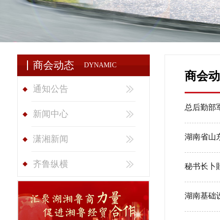
商会动态
DYNAMIC
商会动
通知公告
总后勤部
新闻中心
湖南省山东
潇湘新闻
齐鲁纵横
秘书长卜
湖南基础