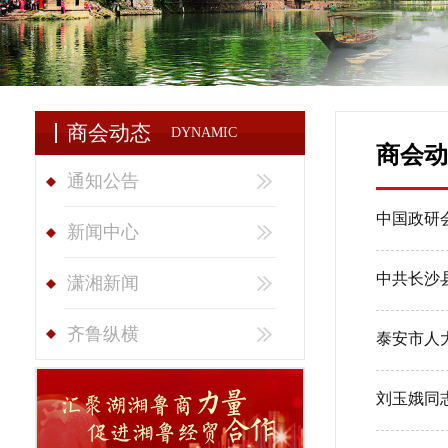
商会动态
DYNAMIC
商会动
通知公告
中国政研
新闻中心
中共长沙
潇湘新闻
齐鲁纵横
泰安市人
刘玉娥同