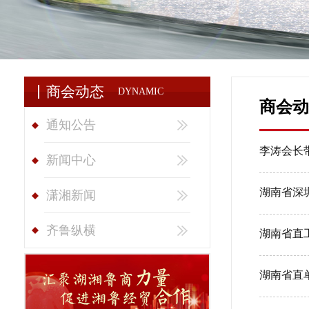
商会动态
DYNAMIC
商会动
通知公告
李涛会长
新闻中心
湖南省深
潇湘新闻
齐鲁纵横
湖南省直
湖南省直