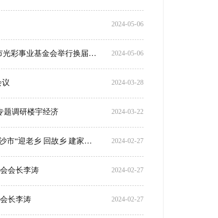
2024-05-06
喜报|我会被授予“2017-2023年度十佳光彩商会”——湖南省长沙市光彩事业基金会举行换届大会暨总结表彰
2024-05-06
会议
2024-03-28
专题调研楼宇经济
2024-03-22
以产业链的思维和视角，用诚意“敲门”招商——李涛受邀出席长沙市“迎老乡 回故乡 建家乡”暨“春暖湘商”新春座谈会
2024-02-27
会会长李涛
2024-02-27
会长李涛
2024-02-27