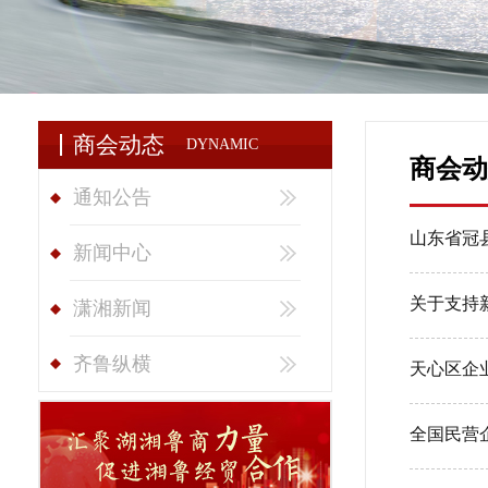
商会动态
DYNAMIC
商会动
通知公告
山东省冠
新闻中心
关于支持
潇湘新闻
齐鲁纵横
天心区企
全国民营