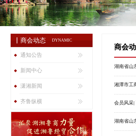
商会动态
DYNAMIC
商会动
通知公告
湖南省山
新闻中心
湘潭市工
潇湘新闻
齐鲁纵横
会员风采
湖南省山东