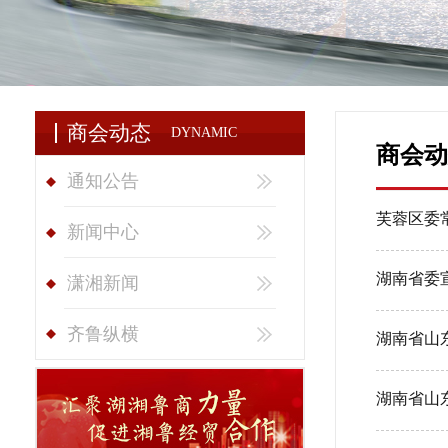
商会动态
DYNAMIC
商会动
通知公告
芙蓉区委
新闻中心
湖南省委
潇湘新闻
齐鲁纵横
湖南省山
湖南省山