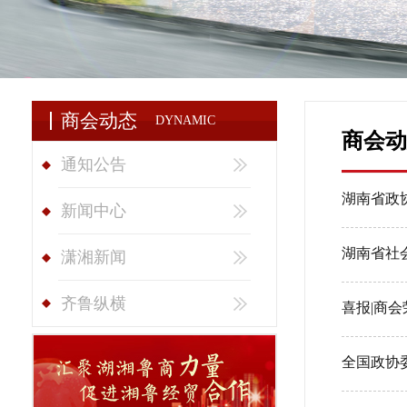
商会动态
DYNAMIC
商会动
通知公告
湖南省政
新闻中心
湖南省社
潇湘新闻
齐鲁纵横
喜报|商
全国政协