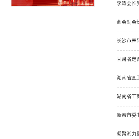
李涛会长
商会副会
长沙市耒
甘肃省定
新泰市委
凝聚湘力