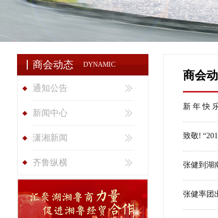
商会动态
DYNAMIC
商会动
通知公告
新 年 快 
新闻中心
致敬! “
潇湘新闻
齐鲁纵横
张健到湖
张健率团